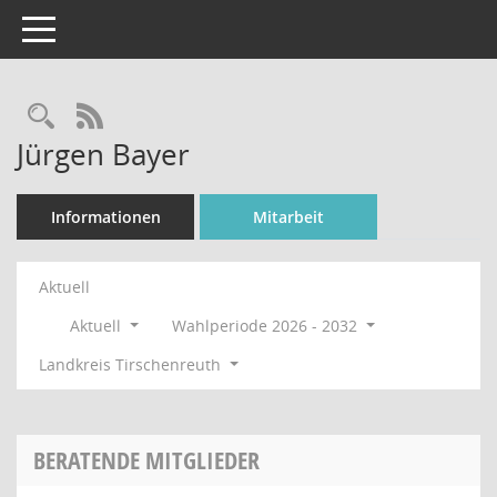
Toggle navigation
Rechercheauswahl
RSS-Feed
Jürgen Bayer
Informationen
Mitarbeit
Aktuell
Aktuell
Wahlperiode 2026 - 2032
Landkreis Tirschenreuth
BERATENDE MITGLIEDER