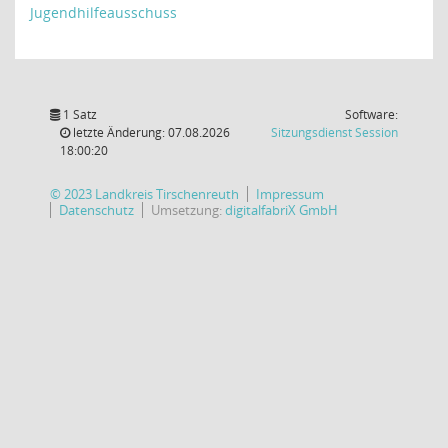
Jugendhilfeausschuss
1 Satz
Software:
(Wird in
letzte Änderung: 07.08.2026
Sitzungsdienst
Session
18:00:20
© 2023 Landkreis Tirschenreuth
Impressum
Datenschutz
Umsetzung:
digitalfabriX GmbH