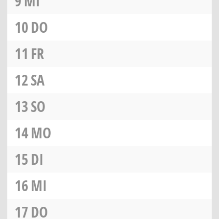
9
MI
10
DO
11
FR
12
SA
13
SO
14
MO
15
DI
16
MI
17
DO