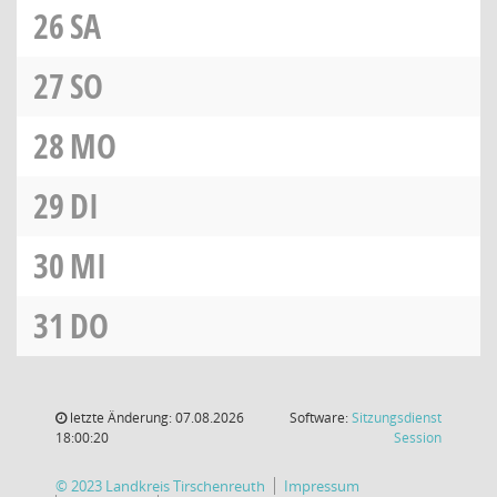
26
SA
27
SO
28
MO
29
DI
30
MI
31
DO
letzte Änderung: 07.08.2026
Software:
Sitzungsdienst
(Wird in
18:00:20
Session
© 2023 Landkreis Tirschenreuth
Impressum