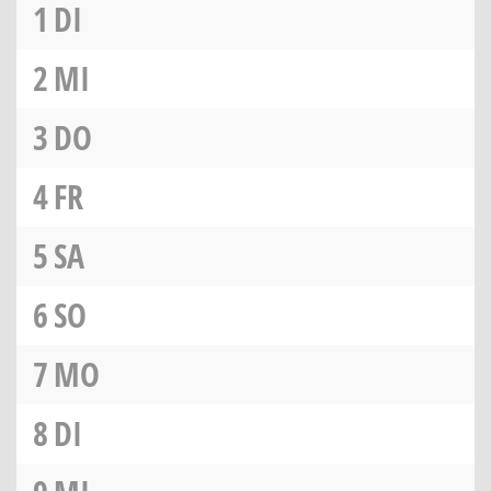
1
DI
2
MI
3
DO
4
FR
5
SA
6
SO
7
MO
8
DI