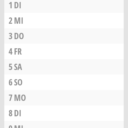
1
DI
2
MI
3
DO
4
FR
5
SA
6
SO
7
MO
8
DI