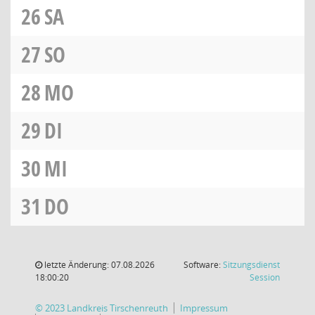
26
SA
27
SO
28
MO
29
DI
30
MI
31
DO
letzte Änderung: 07.08.2026
Software:
Sitzungsdienst
(Wird in
18:00:20
Session
© 2023 Landkreis Tirschenreuth
Impressum