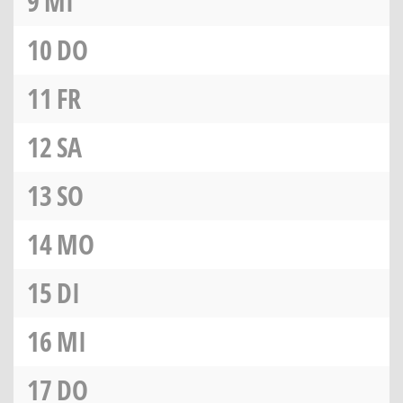
9
MI
10
DO
11
FR
12
SA
13
SO
14
MO
15
DI
16
MI
17
DO