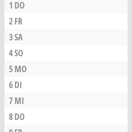
1
DO
2
FR
3
SA
4
SO
5
MO
6
DI
7
MI
8
DO