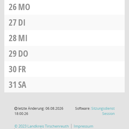
26
MO
27
DI
28
MI
29
DO
30
FR
31
SA
letzte Änderung: 06.08.2026
Software:
Sitzungsdienst
(Wird in
18:00:26
Session
© 2023 Landkreis Tirschenreuth
Impressum