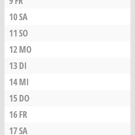
9
FR
10
SA
11
SO
12
MO
13
DI
14
MI
15
DO
16
FR
17
SA