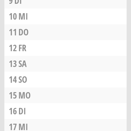
9
DI
10
MI
11
DO
12
FR
13
SA
14
SO
15
MO
16
DI
17
MI