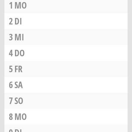
1
MO
2
DI
3
MI
4
DO
5
FR
6
SA
7
SO
8
MO