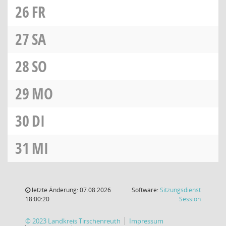
26
FR
27
SA
28
SO
29
MO
30
DI
31
MI
letzte Änderung: 07.08.2026
Software:
Sitzungsdienst
(Wird in
18:00:20
Session
© 2023 Landkreis Tirschenreuth
Impressum