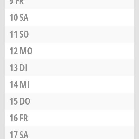
9
FR
10
SA
11
SO
12
MO
13
DI
14
MI
15
DO
16
FR
17
SA