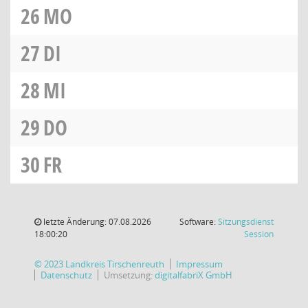
26
MO
27
DI
28
MI
29
DO
30
FR
letzte Änderung: 07.08.2026
Software:
Sitzungsdienst
(Wird in
18:00:20
Session
© 2023 Landkreis Tirschenreuth
Impressum
Datenschutz
Umsetzung:
digitalfabriX GmbH