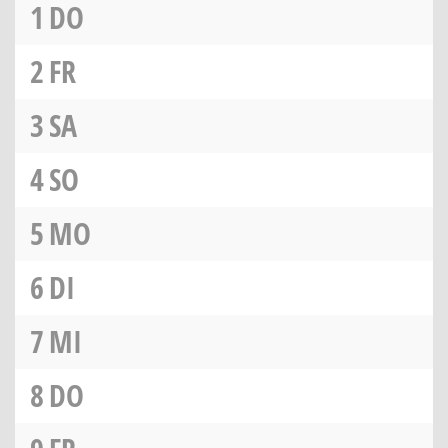
1
DO
2
FR
3
SA
4
SO
5
MO
6
DI
7
MI
8
DO