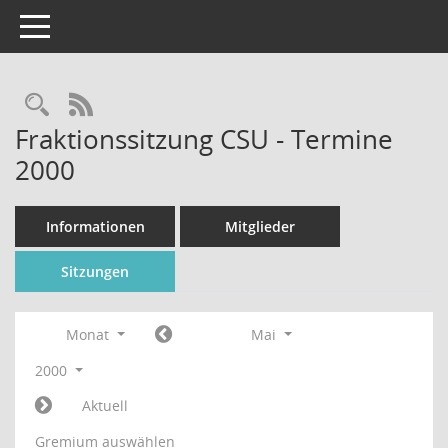
Toggle navigation
Rechercheauswahl
RSS-Feed
Fraktionssitzung CSU - Termine
2000
Informationen
Mitglieder
Sitzungen
Monat
Mai
2000
Aktuell
Gremium auswählen