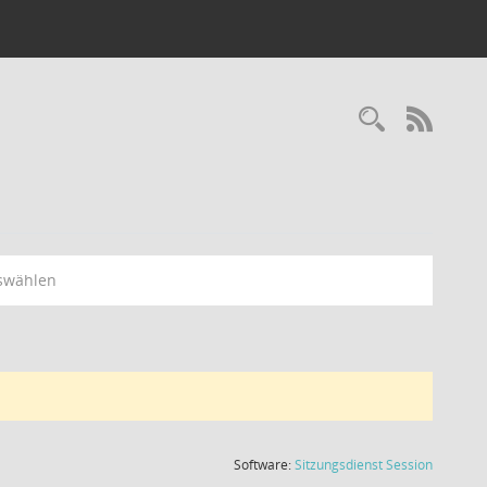
Recherc
RSS-
swählen
(Wird in
Software:
Sitzungsdienst
Session