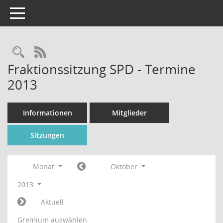
Toggle navigation
Rechercheauswahl
RSS-Feed
Fraktionssitzung SPD - Termine
2013
Informationen
Mitglieder
Sitzungen
Monat
Oktober
2013
Aktuell
Gremium auswählen