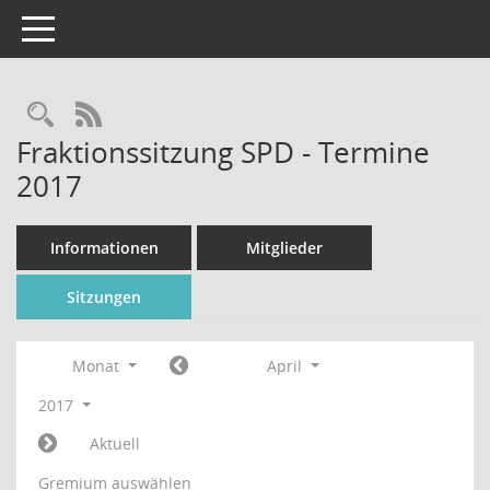
Toggle navigation
Rechercheauswahl
RSS-Feed
Fraktionssitzung SPD - Termine
2017
Informationen
Mitglieder
Sitzungen
Monat
April
2017
Aktuell
Gremium auswählen