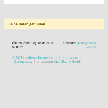
Keine Daten gefunden.
letzte Änderung: 06.08.2026
Software:
Sitzungsdienst
(Wird in
09:00:21
Session
© 2023 Landkreis Tirschenreuth
Impressum
Datenschutz
Umsetzung:
digitalfabriX GmbH