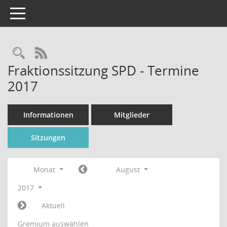
Toggle navigation
Rechercheauswahl
RSS-Feed
Fraktionssitzung SPD - Termine
2017
Informationen
Mitglieder
Sitzungen
Monat
August
2017
Aktuell
Gremium auswählen