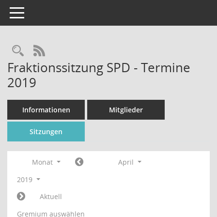
Toggle navigation
Rechercheauswahl
RSS-Feed
Fraktionssitzung SPD - Termine
2019
Informationen
Mitglieder
Sitzungen
Monat
April
2019
Aktuell
Gremium auswählen