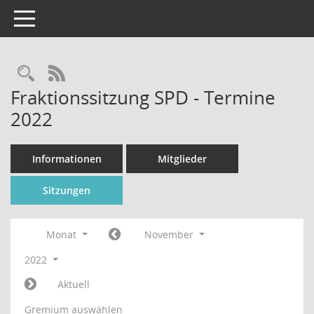
Toggle navigation
Rechercheauswahl
RSS-Feed
Fraktionssitzung SPD - Termine
2022
Informationen
Mitglieder
Sitzungen
Monat
November
2022
Aktuell
Gremium auswählen