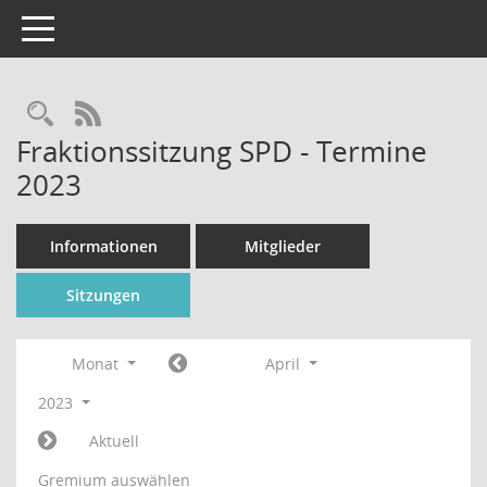
Toggle navigation
Rechercheauswahl
RSS-Feed
Fraktionssitzung SPD - Termine
2023
Informationen
Mitglieder
Sitzungen
Monat
April
2023
Aktuell
Gremium auswählen