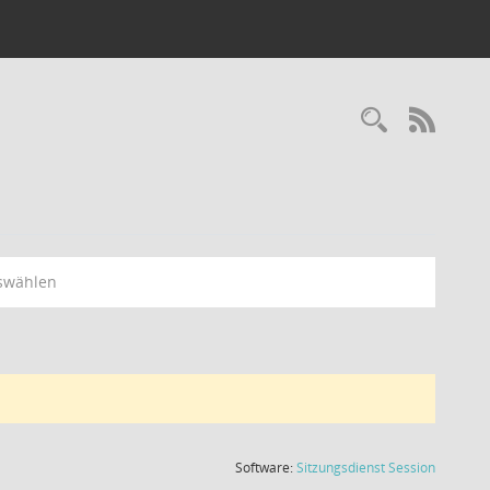
Recherc
RSS-
swählen
(Wird in
Software:
Sitzungsdienst
Session