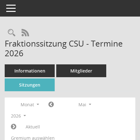
Toggle navigation
Rechercheauswahl
RSS-Feed
Fraktionssitzung CSU - Termine
2026
Informationen
Mitglieder
Sitzungen
Monat
Mai
2026
Aktuell
Gremium auswählen