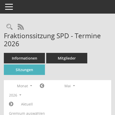
Toggle navigation
Rechercheauswahl
RSS-Feed
Fraktionssitzung SPD - Termine
2026
Informationen
Mitglieder
Sitzungen
Monat
Mai
2026
Aktuell
Gremium auswählen