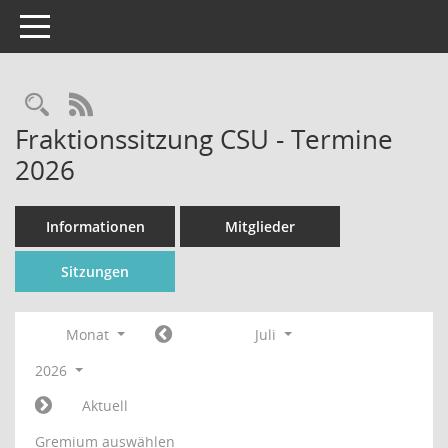
Toggle navigation
Rechercheauswahl
RSS-Feed
Fraktionssitzung CSU - Termine
2026
Informationen
Mitglieder
Sitzungen
Monat
Juli
2026
Aktuell
Gremium auswählen