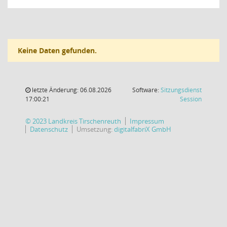
Keine Daten gefunden.
letzte Änderung: 06.08.2026
Software:
Sitzungsdienst
(Wird in
17:00:21
Session
© 2023 Landkreis Tirschenreuth
Impressum
Datenschutz
Umsetzung:
digitalfabriX GmbH