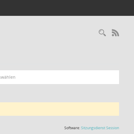
Recherc
RSS-
swählen
(Wird in
Software:
Sitzungsdienst
Session