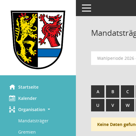
Toggle navigation
Mandatsträ
Wahlperiode 2026 
Startseite
A
B
C
Kalender
U
V
W
Organisation
Mandatsträger
Keine Daten gefun
Gremien