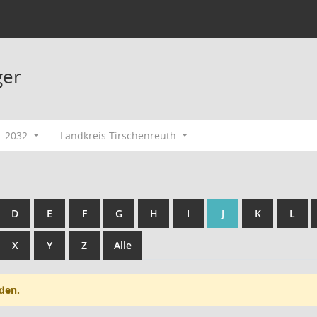
ger
- 2032
Landkreis Tirschenreuth
D
E
F
G
H
I
J
K
L
X
Y
Z
Alle
den.