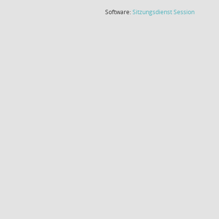
(Wird in
Software:
Sitzungsdienst
Session