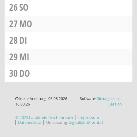
26
SO
27
MO
28
DI
29
MI
30
DO
letzte Änderung: 06.08.2026
Software:
Sitzungsdienst
(Wird in
18:00:26
Session
© 2023 Landkreis Tirschenreuth
Impressum
Datenschutz
Umsetzung:
digitalfabriX GmbH