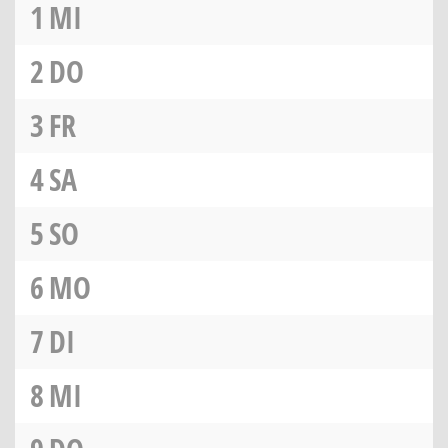
1
MI
2
DO
3
FR
4
SA
5
SO
6
MO
7
DI
8
MI