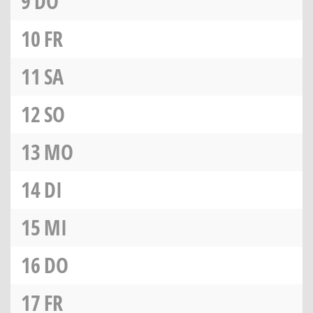
9
DO
10
FR
11
SA
12
SO
13
MO
14
DI
15
MI
16
DO
17
FR