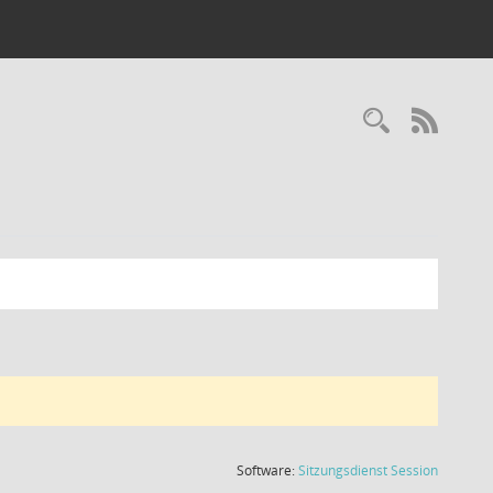
Recherc
RSS-
(Wird in
Software:
Sitzungsdienst
Session