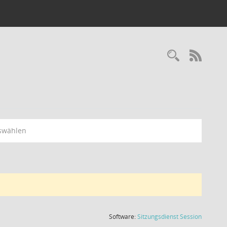
Recherc
RSS-
swählen
(Wird in
Software:
Sitzungsdienst
Session