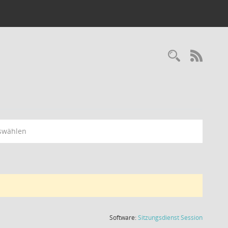
Recherc
RSS-
swählen
(Wird in
Software:
Sitzungsdienst
Session