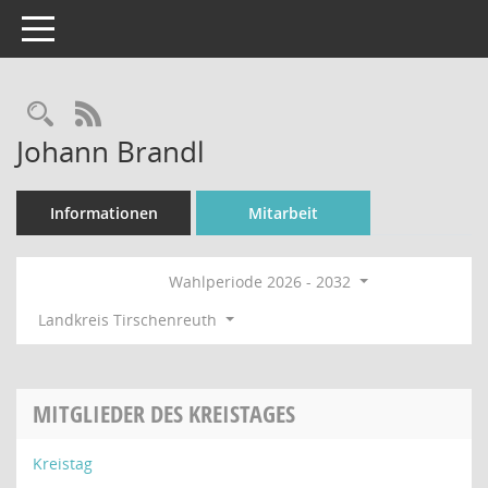
Toggle navigation
Rechercheauswahl
RSS-Feed
Johann Brandl
Informationen
Mitarbeit
Wahlperiode 2026 - 2032
Landkreis Tirschenreuth
MITGLIEDER DES KREISTAGES
Kreistag