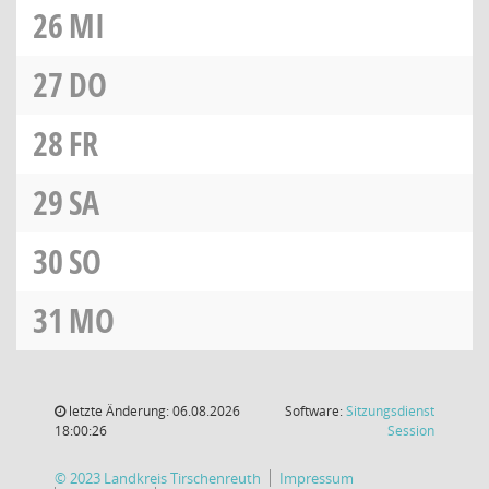
26
MI
27
DO
28
FR
29
SA
30
SO
31
MO
letzte Änderung: 06.08.2026
Software:
Sitzungsdienst
(Wird in
18:00:26
Session
© 2023 Landkreis Tirschenreuth
Impressum