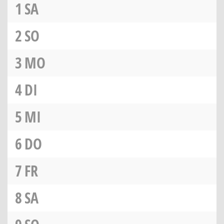
1
SA
2
SO
3
MO
4
DI
5
MI
6
DO
7
FR
8
SA