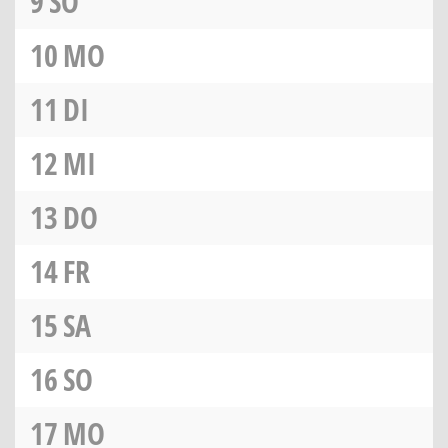
9
SO
10
MO
11
DI
12
MI
13
DO
14
FR
15
SA
16
SO
17
MO