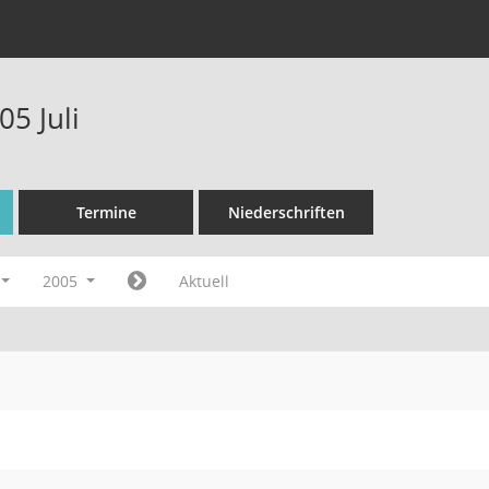
5 Juli
Termine
Niederschriften
2005
Aktuell