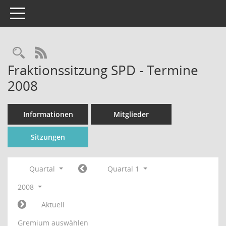
Toggle navigation
Rechercheauswahl
RSS-Feed
Fraktionssitzung SPD - Termine
2008
Informationen
Mitglieder
Sitzungen
Quartal
Quartal 1
2008
Aktuell
Gremium auswählen