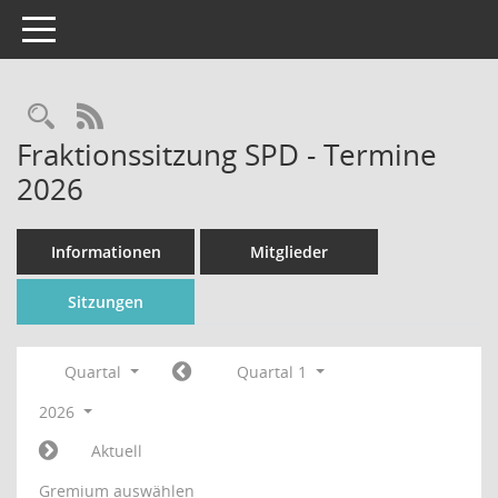
Toggle navigation
Rechercheauswahl
RSS-Feed
Fraktionssitzung SPD - Termine
2026
Informationen
Mitglieder
Sitzungen
Quartal
Quartal 1
2026
Aktuell
Gremium auswählen