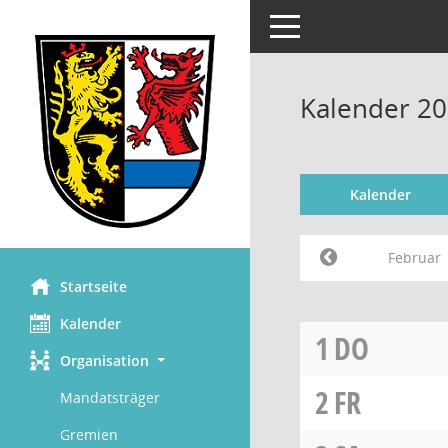
Toggle navigation
Kalender 20
Kalender
Februar
Startseite
Kalender
1
DO
Organisation
2
FR
Mandatsträger
Gremien