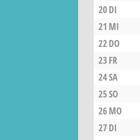
20
DI
21
MI
22
DO
23
FR
24
SA
25
SO
26
MO
27
DI