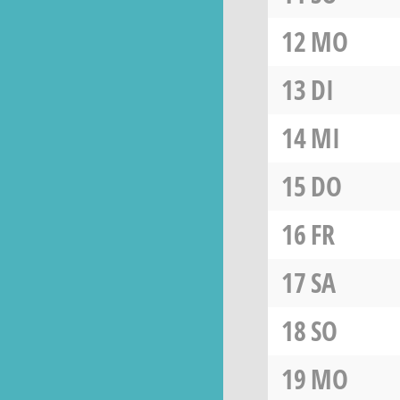
12
MO
13
DI
14
MI
15
DO
16
FR
17
SA
18
SO
19
MO