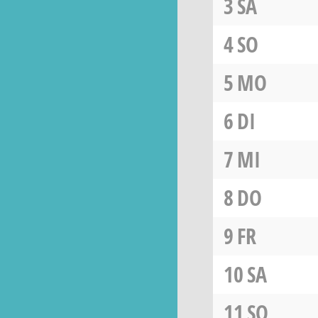
3
SA
4
SO
5
MO
6
DI
7
MI
8
DO
9
FR
10
SA
11
SO