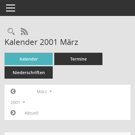
Toggle navigation
Rechercheauswahl
RSS-Feed
Kalender 2001 März
Kalender
Termine
Niederschriften
März
2001
Aktuell