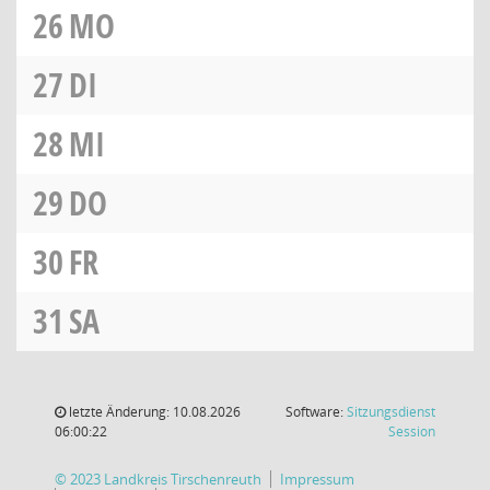
26
MO
27
DI
28
MI
29
DO
30
FR
31
SA
letzte Änderung: 10.08.2026
Software:
Sitzungsdienst
(Wird in
06:00:22
Session
© 2023 Landkreis Tirschenreuth
Impressum