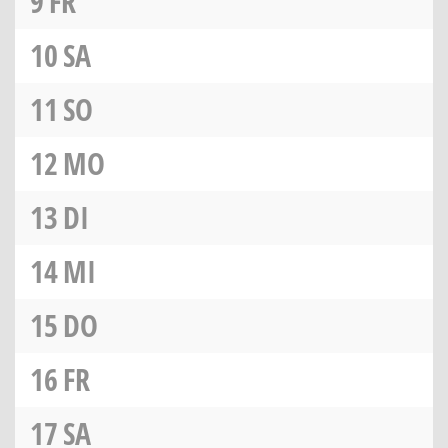
9
FR
10
SA
11
SO
12
MO
13
DI
14
MI
15
DO
16
FR
17
SA