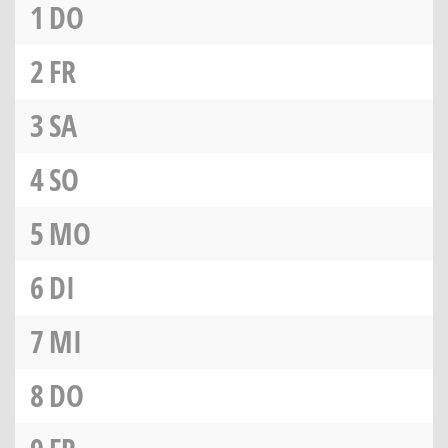
1
DO
2
FR
3
SA
4
SO
5
MO
6
DI
7
MI
8
DO