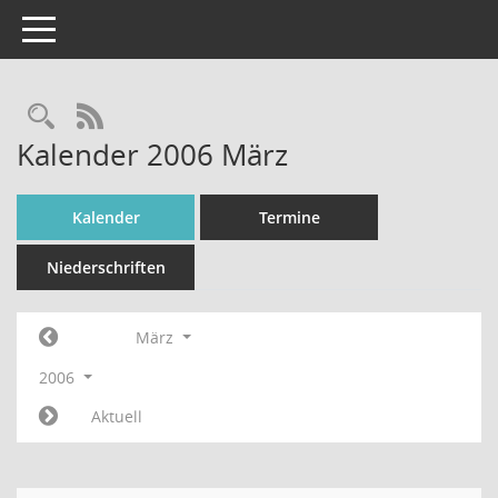
Toggle navigation
Rechercheauswahl
RSS-Feed
Kalender 2006 März
Kalender
Termine
Niederschriften
März
2006
Aktuell