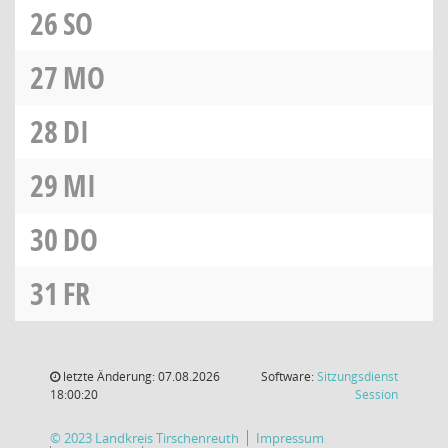
26
SO
27
MO
28
DI
29
MI
30
DO
31
FR
letzte Änderung: 07.08.2026
Software:
Sitzungsdienst
(Wird in
18:00:20
Session
© 2023 Landkreis Tirschenreuth
Impressum