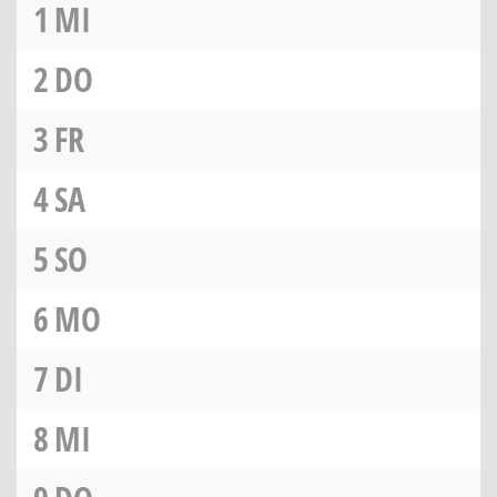
1
MI
2
DO
3
FR
4
SA
5
SO
6
MO
7
DI
8
MI