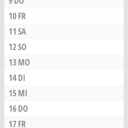
9
DO
10
FR
11
SA
12
SO
13
MO
14
DI
15
MI
16
DO
17
FR