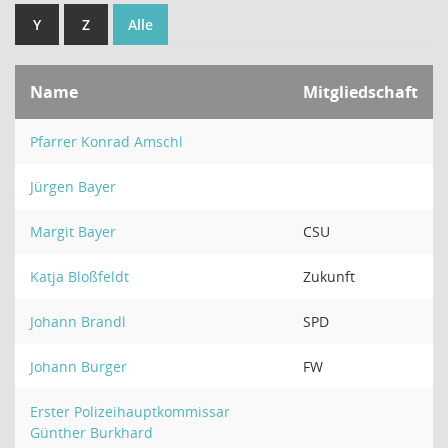
Y
Z
Alle
Name
Mitgliedschaft
Pfarrer Konrad Amschl
Jürgen Bayer
Margit Bayer
CSU
Katja Bloßfeldt
Zukunft
Johann Brandl
SPD
Johann Burger
FW
Erster Polizeihauptkommissar
Günther Burkhard