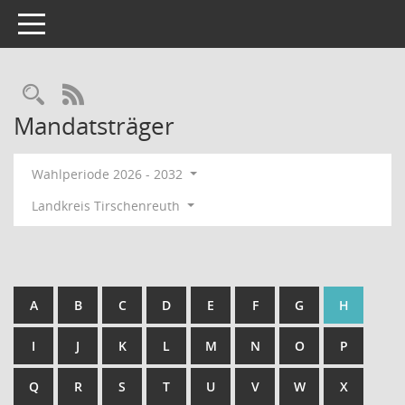
Toggle navigation
Rechercheauswahl
RSS-Feed
Mandatsträger
Wahlperiode 2026 - 2032
Landkreis Tirschenreuth
A
B
C
D
E
F
G
H
I
J
K
L
M
N
O
P
Q
R
S
T
U
V
W
X