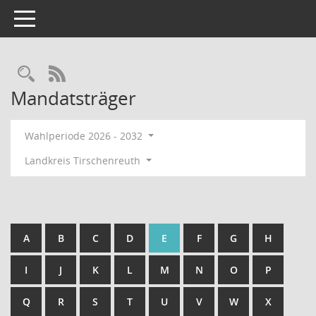
Toggle navigation
Rechercheauswahl
RSS-Feed
Mandatsträger
Wahlperiode 2026 - 2032
Landkreis Tirschenreuth
A
B
C
D
E
F
G
H
I
J
K
L
M
N
O
P
Q
R
S
T
U
V
W
X