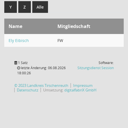
Y
Z
Alle
Name
Mitgliedschaft
Ely Eibisch
FW
1 Satz
Software:
(Wird in
letzte Änderung: 06.08.2026
Sitzungsdienst
Session
18:00:26
© 2023 Landkreis Tirschenreuth
Impressum
Datenschutz
Umsetzung:
digitalfabriX GmbH