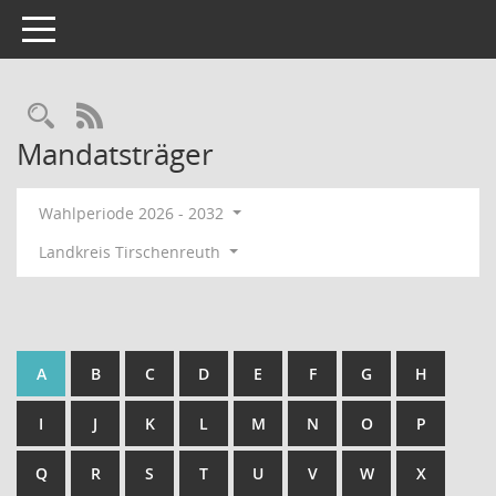
Toggle navigation
Rechercheauswahl
RSS-Feed
Mandatsträger
Wahlperiode 2026 - 2032
Landkreis Tirschenreuth
A
B
C
D
E
F
G
H
I
J
K
L
M
N
O
P
Q
R
S
T
U
V
W
X