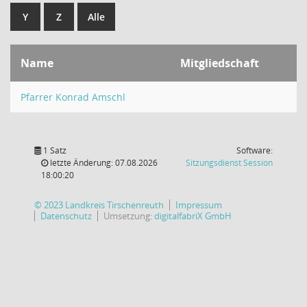
Y
Z
Alle
Name
Mitgliedschaft
Pfarrer Konrad Amschl
1 Satz
Software:
(Wird in
letzte Änderung: 07.08.2026
Sitzungsdienst
Session
18:00:20
© 2023 Landkreis Tirschenreuth
Impressum
Datenschutz
Umsetzung:
digitalfabriX GmbH