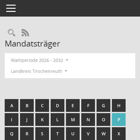
Toggle navigation
Rechercheauswahl
RSS-Feed
Mandatsträger
Wahlperiode 2026 - 2032
Landkreis Tirschenreuth
A
B
C
D
E
F
G
H
I
J
K
L
M
N
O
P
Q
R
S
T
U
V
W
X