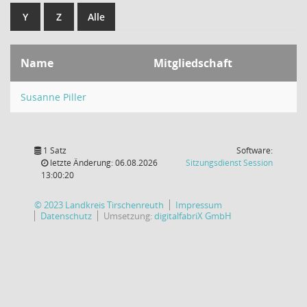
Y
Z
Alle
Name
Mitgliedschaft
Susanne Piller
1 Satz
Software:
(Wird in
letzte Änderung: 06.08.2026
Sitzungsdienst
Session
13:00:20
© 2023 Landkreis Tirschenreuth
Impressum
Datenschutz
Umsetzung:
digitalfabriX GmbH